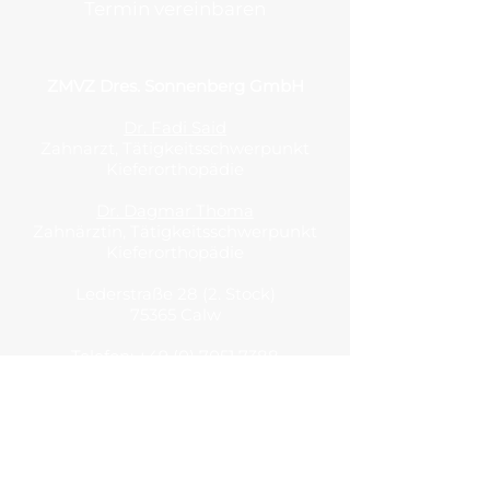
Termin vereinbaren
ZMVZ Dres. Sonnenberg GmbH
Dr. Fadi Said
Zahnarzt, Tätigkeitsschwerpunkt
Kieferorthopädie
Dr. Dagmar Thoma
Zahnärztin, Tätigkeitsschwerpunkt
Kieferorthopädie
Lederstraße 28 (2. Stock)
75365 Calw
Telefon:
+49 (0) 7051 7388
E-Mail:
calw@sonnenberg-kfo.com